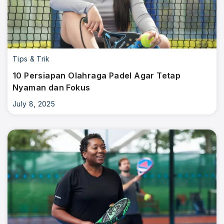
Tips & Trik
10 Persiapan Olahraga Padel Agar Tetap
Nyaman dan Fokus
July 8, 2025