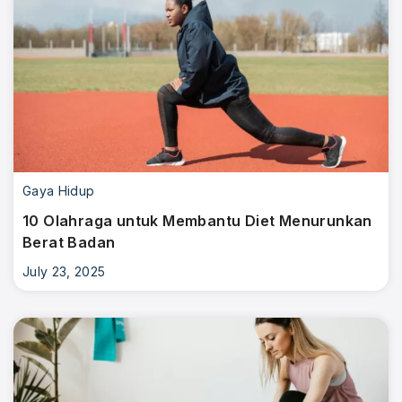
Gaya Hidup
10 Olahraga untuk Membantu Diet Menurunkan
Berat Badan
July 23, 2025