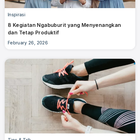
Inspirasi
8 Kegiatan Ngabuburit yang Menyenangkan
dan Tetap Produktif
February 26, 2026
Tips & Trik