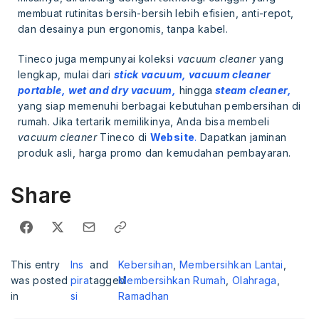
membuat rutinitas bersih-bersih lebih efisien, anti-repot,
dan desainya pun ergonomis, tanpa kabel.
Tineco juga mempunyai koleksi
vacuum cleaner
yang
lengkap, mulai dari
stick vacuum,
vacuum cleaner
portable,
wet and dry vacuum,
hingga
steam cleaner,
yang siap memenuhi berbagai kebutuhan pembersihan di
rumah. Jika tertarik memilikinya, Anda bisa membeli
vacuum cleaner
Tineco di
Website
.
Dapatkan jaminan
produk asli, harga promo dan kemudahan pembayaran.
Share
This entry
Ins
and
Kebersihan
,
Membersihkan Lantai
,
was posted
pira
tagged
Membersihkan Rumah
,
Olahraga
,
in
si
Ramadhan