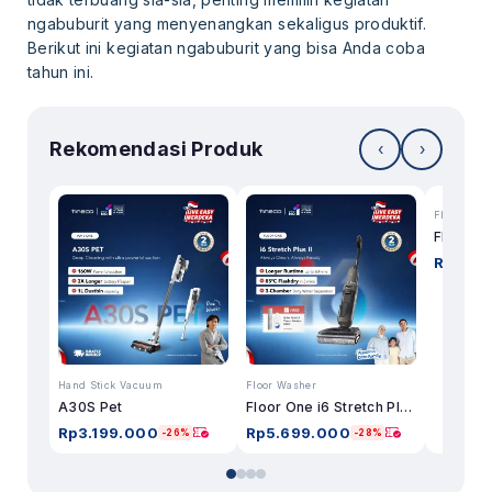
ngabuburit yang menyenangkan sekaligus produktif.
Berikut ini kegiatan ngabuburit yang bisa Anda coba
tahun ini.
Rekomendasi Produk
‹
›
Floor Was
Rp
7.74
Hand Stick Vacuum
Floor Washer
A30S Pet
Floor One i6 Stretch Plus II
Rp
3.199.000
Rp
5.699.000
-26%
-28%