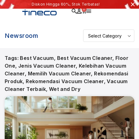
Diskon Hingga 60%, Stok Terbatas!
0
Newsroom
Tags:
Best Vacuum
,
Best Vacuum Cleaner
,
Floor
One
,
Jenis Vacuum Cleaner
,
Kelebihan Vacuum
Cleaner
,
Memilih Vacuum Cleaner
,
Rekomendasi
Produk
,
Rekomendasi Vacuum Cleaner
,
Vacuum
Cleaner Terbaik
,
Wet and Dry