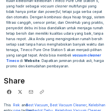
Itulah kelebihan-kelebihan Tineco Pure One Station 5,
yang hadir sebagai
vacuum cleaner
multifungsi yang
tidak hanya pintar dan
powerful
, tetapi juga serba cepat
dan otomatis. Dengan kombinasi daya hisap tinggi, sistem
filtrasi canggih, sensor pintar, dan OmniHub yang praktis,
penyedot debu ini bisa diandalkan untuk menjaga rumah
tetap bersih dan memiliki kualitas udara yang baik, tanpa
harus repot. Jika Anda yang menginginkan rumah bersih
setiap saat tanpa harus menghabiskan banyak waktu dan
tenaga, Tineco Pure One Station 5 akan menjadi pilihan
yang sangat tepat. Anda bisa membeli
vacuum cleaner
Tineco
di
Website
. Dapatkan jaminan produk asli, harga
promo dan kemudahan pembayaran.
Share
This
Rek
and
Best Vacuum
,
Best Vacuum Cleaner
,
Kelebihan
entry
ome
tagged
Penyedot Debu
,
Kelebihan Vacuum Cleaner
,