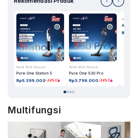
Rekomendasi Produk
‹
›
Hand Stic
A30S Pe
Rp
3.19
Hand Stick Vacuum
Hand Stick Vacuum
Pure One Station 5
Pure One S30 Pro
Rp
5.399.000
Rp
3.799.000
-24%
-24%
Multifungsi