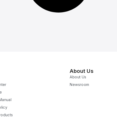
About Us
About Us
nter
Newsroom
re
 Manual
licy
roducts