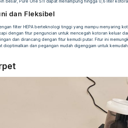
ih besar, Pure One S11 dapat menampung hingga 0,6 liter kotora
ni dan Fleksibel
dengan filter HEPA berteknologi tinggi yang mampu menyaring ko
gkapi dengan fitur penguncian untuk mencegah kotoran keluar dari
ringan dan dirancang dengan fitur kemudi putar. Fitur ini memung
at dioptimalkan dan pegangan mudah digenggam untuk kemuda
rpet