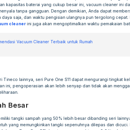
ngan kapasitas baterai yang cukup besar ini, vacuum cleaner ini
 menyala tanpa gangguan. Dengan demikian, Anda dapat members
n daya saja, dan waktu pengisian ulangnya pun tergolong cepat
uum cleaner
ini juga akan mengoptimalkan waktu pemakaian bat
mendasi Vacuum Cleaner Terbaik untuk Rumah
 Tineco lainnya, seri Pure One S11 dapat mengurangi tingkat ke
an ini, pengoperasian akan lebih senyap dan tidak akan mengg
liharaan.
ah Besar
iliki tangki sampah yang 50% lebih besar dibanding seri lainnya
tuh yang memungkinkan tangki sepenuhnya dilepas dan dicuci. K