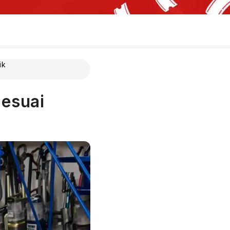
ik
esuai