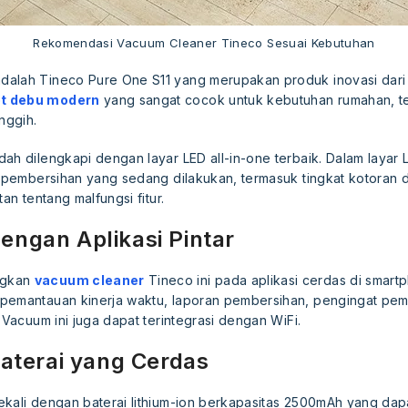
Rekomendasi Vacuum Cleaner Tineco Sesuai Kebutuhan
alah Tineco Pure One S11 yang merupakan produk inovasi dari 
t debu modern
yang sangat cocok untuk kebutuhan rumahan, t
nggih.
h dilengkapi dengan layar LED all-in-one terbaik. Dalam layar LE
l pembersihan yang sedang dilakukan, termasuk tingkat kotoran d
tan tentang malfungsi fitur.
dengan Aplikasi Pintar
ngkan
vacuum cleaner
Tineco ini pada aplikasi cerdas di smartph
pemantauan kinerja waktu, laporan pembersihan, pengingat pem
 Vacuum ini juga dapat terintegrasi dengan WiFi.
terai yang Cerdas
kali dengan baterai lithium-ion berkapasitas 2500mAh yang dapat