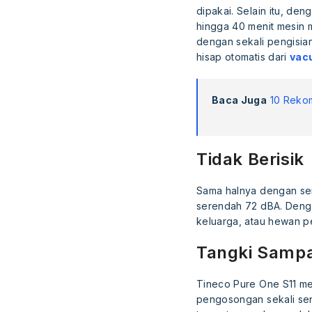
dipakai. Selain itu, de
hingga 40 menit mesin
dengan sekali pengisia
hisap otomatis dari
vac
Baca Juga
10 Reko
Tidak Berisik
Sama halnya dengan seri
serendah 72 dBA. Deng
keluarga, atau hewan pe
Tangki Samp
Tineco Pure One S11 mem
pengosongan sekali sen