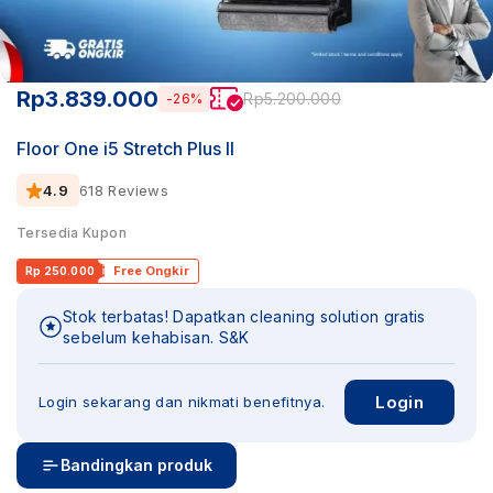
Rp
3.839.000
Rp
5.200.000
-26%
Floor One i5 Stretch Plus II
4.9
618 Reviews
Tersedia Kupon
Free Ongkir
Rp 250.000
Stok terbatas! Dapatkan cleaning solution gratis
sebelum kehabisan. S&K
Login
Login sekarang dan nikmati benefitnya.
Bandingkan produk