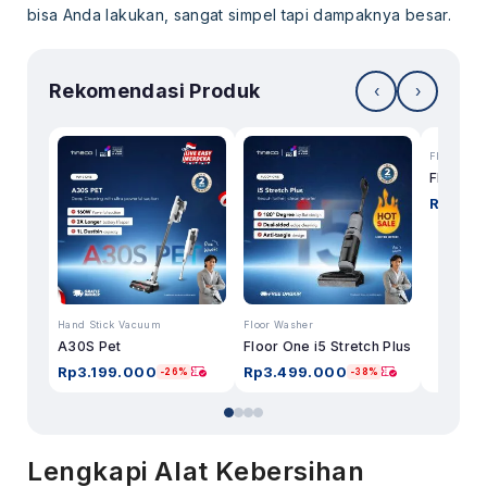
bisa Anda lakukan, sangat simpel tapi dampaknya besar.
Rekomendasi Produk
‹
›
Floor Was
Rp
3.83
Hand Stick Vacuum
Floor Washer
A30S Pet
Floor One i5 Stretch Plus
Rp
3.199.000
Rp
3.499.000
-26%
-38%
Lengkapi Alat Kebersihan