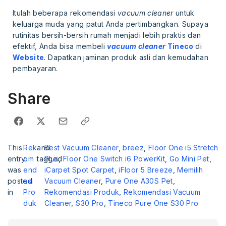
Itulah beberapa rekomendasi
vacuum cleaner
untuk
keluarga muda yang patut Anda pertimbangkan. Supaya
rutinitas bersih-bersih rumah menjadi lebih praktis dan
efektif, Anda bisa membeli
vacuum cleaner
Tineco
di
Website
. Dapatkan jaminan produk asli dan kemudahan
pembayaran.
Share
This
Rek
and
Best Vacuum Cleaner
,
breez
,
Floor One i5 Stretch
entry
om
tagged
Plus
,
Floor One Switch i6 PowerKit
,
Go Mini Pet
,
was
end
iCarpet Spot Carpet
,
iFloor 5 Breeze
,
Memilih
posted
asi
Vacuum Cleaner
,
Pure One A30S Pet
,
in
Pro
Rekomendasi Produk
,
Rekomendasi Vacuum
duk
Cleaner
,
S30 Pro
,
Tineco Pure One S30 Pro