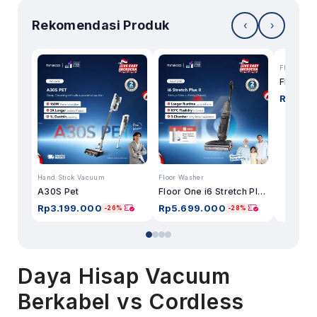
Rekomendasi Produk
‹
›
Floor Was
Rp
13.0
Hand Stick Vacuum
Floor Washer
A30S Pet
Floor One i6 Stretch Plus II
Rp
3.199.000
Rp
5.699.000
-26%
-28%
Daya Hisap Vacuum
Berkabel vs Cordless