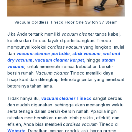
Vacuum Cordless Tineco Floor One Switch S7 Steam
Jika Anda tertarik memiliki
vacuum cleaner
tanpa kabel
,
koleksi dari Tineco layak dipertimbangkan. Tineco
mempunyai koleksi
cordless vacuum
yang lengkap, mulai
dari
vacuum cleaner portable
,
stick vacuum
,
wet and
dry vacuum
,
vacuum cleaner karpet,
hingga
steam
vacuum
,
untuk memenuhi semua kebutuhan bersih-
bersih rumah.
Vacuum cleaner
Tineco memiliki daya
hisap kuat dan dilengkapi teknologi pintar yang membuat
baterainya tahan lama.
Tidak hanya itu,
vacuum cleaner
Tineco
sangat cerdas
dan mudah digunakan, sehingga akan memangkas waktu
serta tenaga dalam bersih-bersih rumah. Apabila ingin
rutinitas membersihkan rumah lebih praktis, efektif, dan
efisien, Anda bisa membeli
cordless vacuum
Tineco di
Website
. Dapatkan jaminan produk asli, harga promo