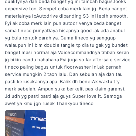
qualitynya dah beda banget yg ini tambah bagus.looks
expensive too. Sempet coba merk lain jg. Beda banget
materialnya loAutodrive dibanding S3 ini lebih smooth.
Fyi ak coba merk lain pun autodrivenya beda banget
sama tineco punyaDaya hisapnya good .ak ada anabul
yg bulu rontok parah ya. Cuma tineco yg sanggup
walaupun ini blm double tangle tp dia tu gak yg bundet
banget.masi normal aja Voicecommandnya tmbah keran
jg.bikin candu hahahaha Fyi juga so far aftersale service
tineco paling bagus untuk floorwasher ini.ak pernah
service mungkin 2 taon lalu. Dan sebulan aja dan tau
pasti kerusakannya apa. Balik dh benerAk waktu try
merk sebelah. Ampun suka berkelit pas klaim garansi.
Jd udh yg pasti pasti aja guys Super love it. Semoga
awet ya kmu jgn rusak Thankyou tineco