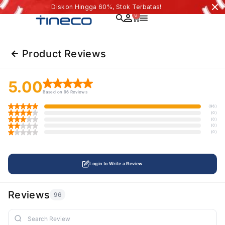
Diskon Hingga 60%, Stok Terbatas!
0
Product Reviews
5.00
Based on 96 Reviews
(96)
(0)
(0)
(0)
(0)
Login to Write a Review
Reviews
96