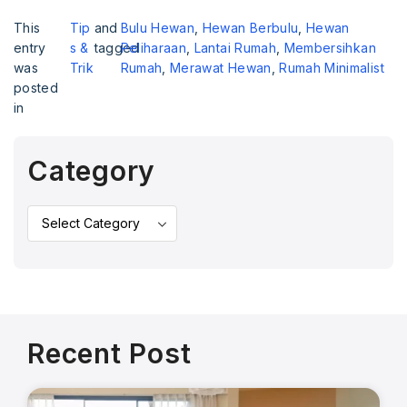
This
Tip
and
Bulu Hewan
,
Hewan Berbulu
,
Hewan
entry
s &
tagged
Peliharaan
,
Lantai Rumah
,
Membersihkan
was
Trik
Rumah
,
Merawat Hewan
,
Rumah Minimalist
posted
in
Category
Recent Post