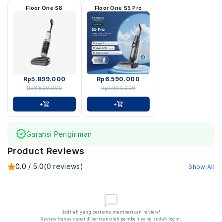
Floor One S6
Floor One S5 Pro
Rp
5.899.000
Rp
6.590.000
Rp
8.500.000
Rp
7.900.000
+
+
Garansi Pengiriman
Product Reviews
0.0 / 5.0
(0 reviews)
Show All
Jadilah yang pertama memberikan review!
Review hanya dapat diberikan oleh pembeli yang sudah login.