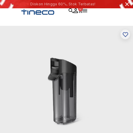
Diskon Hingga 60%, Stok Terbatas!
0