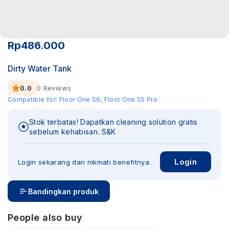
STOK HABIS
Rp
486.000
Dirty Water Tank
0.0
0 Reviews
Compatible for:
Floor One S6, Floor One S5 Pro
Stok terbatas! Dapatkan cleaning solution gratis
sebelum kehabisan. S&K
Login
Login sekarang dan nikmati benefitnya.
Bandingkan produk
People also buy