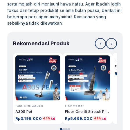
serta melatih diri menjauhi hawa nafsu. Agar ibadah lebih
fokus dan tetap produktif selama bulan puasa, berikut ini
beberapa persiapan menyambut Ramadhan yang
sebaiknya tidak dilewatkan.
Rekomendasi Produk
‹
›
Floor Was
Rp
7.74
Hand Stick Vacuum
Floor Washer
A30S Pet
Floor One i6 Stretch Plus II
Rp
3.199.000
Rp
5.699.000
-26%
-28%