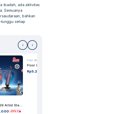
 ibadah, ada aktivitas
asa. Semuanya
rsaudaraan, bahkan
-tunggu setiap
‹
›
Floor Washer
Carpet Cleaners
Floor One Switch i5 Powerkit II
iCarpet Spot Carpet Cleaner
Rp
5.259.000
Rp
1.449.000
-27%
-28%
Floor One S9 Artist Steam Pro
9.000
-25%