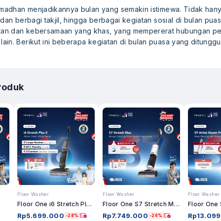
amadhan menjadikannya bulan yang semakin istimewa. Tidak hanya
 dan berbagi takjil, hingga berbagai kegiatan sosial di bulan pu
an dan kebersamaan yang khas, yang mempererat hubungan pe
in. Berikut ini beberapa kegiatan di bulan puasa yang ditunggu
roduk
Floor Washer
Floor Washer
Floor Washer
Floor One i6 Stretch Plus II
Floor One S7 Stretch Max
Rp
5.699.000
Rp
7.749.000
Rp
13.09
-28%
-26%