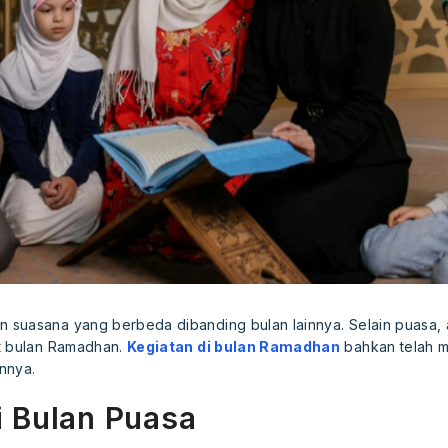
suasana yang berbeda dibanding bulan lainnya. Selain puasa, 
t bulan Ramadhan.
Kegiatan di bulan Ramadhan
bahkan telah me
unnya.
i Bulan Puasa