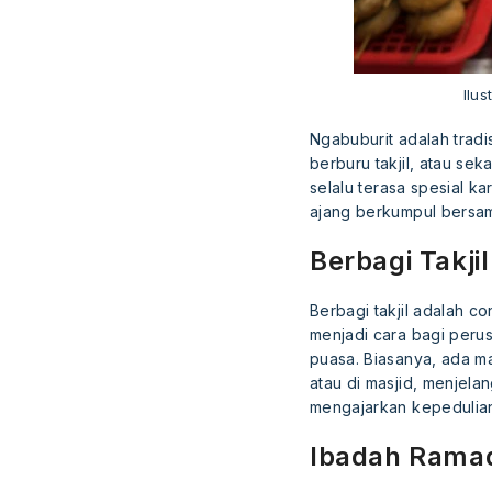
Ilu
Ngabuburit adalah tradi
berburu takjil, atau se
selalu terasa spesial k
ajang berkumpul bersam
Berbagi Takjil
Berbagi takjil adalah co
menjadi cara bagi perus
puasa. Biasanya, ada m
atau di masjid, menjela
mengajarkan kepedulian
Ibadah Rama