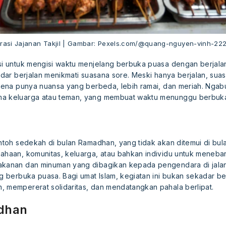
strasi Jajanan Takjil | Gambar: Pexels.com/@quang-nguyen-vinh-22
si untuk mengisi waktu menjelang berbuka puasa dengan berjalan
kadar berjalan menikmati suasana sore. Meski hanya berjalan, s
arena punya nuansa yang berbeda, lebih ramai, dan meriah. Ngab
a keluarga atau teman, yang membuat waktu menunggu berbuka 
ntoh sedekah di bulan Ramadhan, yang tidak akan ditemui di bulan 
ahaan, komunitas, keluarga, atau bahkan individu untuk menebar
akanan dan minuman yang dibagikan kepada pengendara di jalan,
ng berbuka puasa. Bagi umat Islam, kegiatan ini bukan sekadar b
, mempererat solidaritas, dan mendatangkan pahala berlipat.
dhan