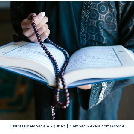
Ilustrasi Membaca Al-Qur’an | Gambar: Pexels.com/@rdne