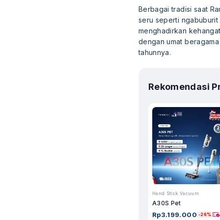
Berbagai tradisi saat R
seru seperti ngabuburit
menghadirkan kehangat
dengan umat beragama la
tahunnya.
Rekomendasi P
Hand Stick Vacuum
A30S Pet
Rp
3.199.000
-26%