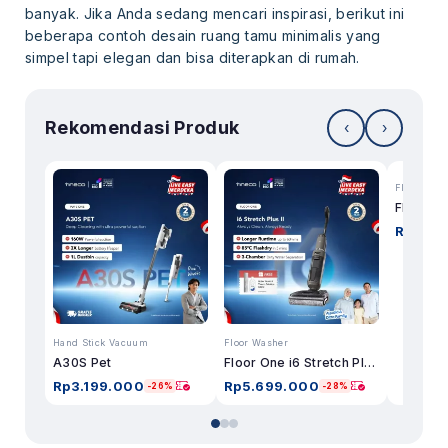
banyak. Jika Anda sedang mencari inspirasi, berikut ini
beberapa contoh desain ruang tamu minimalis yang
simpel tapi elegan dan bisa diterapkan di rumah.
Rekomendasi Produk
‹
›
Floor Was
Rp
7.74
Hand Stick Vacuum
Floor Washer
A30S Pet
Floor One i6 Stretch Plus II
Rp
3.199.000
Rp
5.699.000
-26%
-28%