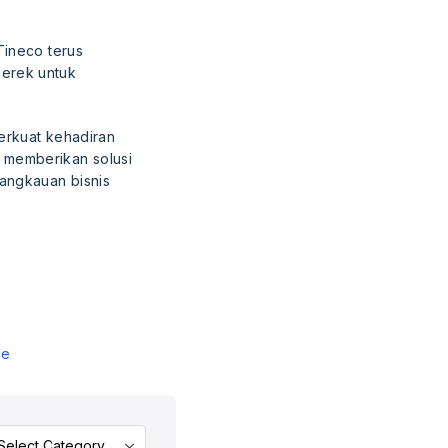
Tineco terus
merek untuk
erkuat kehadiran
 memberikan solusi
angkauan bisnis
ne