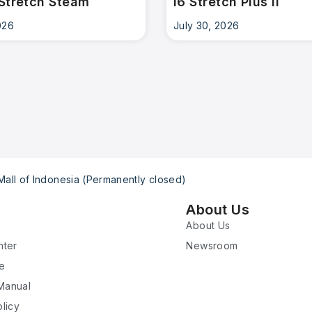
Stretch Steam
i6 Stretch Plus II
026
July 30, 2026
all of Indonesia (Permanently closed)
About Us
About Us
nter
Newsroom
re
 Manual
licy