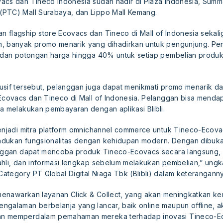
acs dan Tineco Indonesia sudah hadir di Plaza Indonesia, Sum
PTC) Mall Surabaya, dan Lippo Mall Kemang.
 flagship store Ecovacs dan Tineco di Mall of Indonesia sekal
n, banyak promo menarik yang dihadirkan untuk pengunjung. Pe
s dan potongan harga hingga 40% untuk setiap pembelian produ
sif tersebut, pelanggan juga dapat menikmati promo menarik dar
 Ecovacs dan Tineco di Mall of Indonesia. Pelanggan bisa menda
a melakukan pembayaran dengan aplikasi Blibli.
menjadi mitra platform omnichannel commerce untuk Tineco-Ecova
dukan fungsionalitas dengan kehidupan modern. Dengan dibukan
langgan dapat mencoba produk Tineco-Ecovacs secara langsung
ahli, dan informasi lengkap sebelum melakukan pembelian,” ung
tegory PT Global Digital Niaga Tbk (Blibli) dalam keteranganny
a menawarkan layanan Click & Collect, yang akan meningkatkan k
ngalaman berbelanja yang lancar, baik online maupun offline, 
n memperdalam pemahaman mereka terhadap inovasi Tineco-Ec