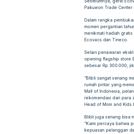
Sebelumnya, gerai Ecov
Pakuwon Trade Center (
Dalam rangka pembukaan
momen pergantian tahu
menikmati hadiah grati
Ecovacs dan Tineco.
Selain penawaran eksklu
opening flagship store
sebesar Rp 300.000, jik
“Blibli sangat senang 
rumah pintar yang mema
Mall of Indonesia, pe
rekomendasi dari para 
Head of Mom and Kids Ca
Blibli juga senang bis
“Kami percaya bahwa pe
kepuasan pelanggan da