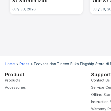
S7 Stretch Max
One S7 
July 30, 2026
July 30, 2
Home
>
Press
>
Ecovacs dan Tineco Buka Flagship Store di M
Product
Support
Products
Contact Us
Accessories
Service Ce
Offline Sto
Instruction
Warranty Po