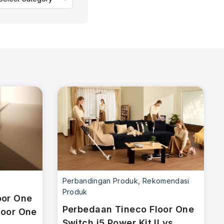
Perbandingan Produk
,
Rekomendasi
Produk
oor One
Perbedaan Tineco Floor One
Floor One
Switch i5 Power Kit II vs