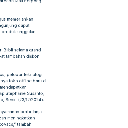
marecon Mall Serpong,
igus memeriahkan
ngunjung dapat
k-produk unggulan
i Blibli selama grand
pat tambahan diskon
cs, pelopor teknologi
ya toko offline baru di
, mendapatkan
kap Stephanie Susanto,
a, Senin (23/12/2024).
enyamanan berbelanja.
akan meningkatkan
ovacs,” tambah