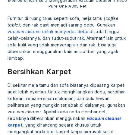
Membersihkan Sofa Menggunakan Vacuum Cleaner Tineco
Pure One A30S Pet
Furnitur di ruang tamu seperti sofa, meja tamu
(coffee
table),
dan rak pasti menjadi sarang debu. Gunakan
vacuum cleaner
untuk menyedot debu
di sofa hingga
celah-celahnya, dan sudut-sudut rak. Alternatif lain untuk
sofa kulit yang tidak menyerap air dan rak, bisa juga
dibersihkan menggunakan kain microfiber yang agak
lembap.
Bersihkan Karpet
Di sekitar meja tamu dan sofa biasanya dipasang karpet
agar lebih nyaman. Untuk menghilangkan debu, serpihan
kotoran, remah-remah makanan, dan bulu hewan
peliharaan yang mungkin terjebak di dalamnya, gunakan
vacuum cleaner.
Apabila ada noda membandel,
sebaiknya dibersihkan menggunakan
vacuum cleaner
karpet
,
yang dirancang secara khusus untuk
mengangkat noda dari karpet tanpa merusak serat-