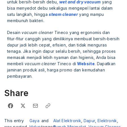
untuk bersih-bersih debu,
wet and dry vacuum
yang
bisa menyedot debu sekaligus mengepel lantai dalam
satu langkah, hingga
steam cleaner
yang mampu
membunuh bakteri.
Desain
vacuum cleaner
Tineco yang ergonomis dan
fitur-fitur canggih yang dimilikinya membuat bersih-bersih
dapur jadi lebih cepat, efisien, dan tidak menguras
tenaga. Jika ingin dapur selalu bersih, sehingga proses
memasak menjadi lebih nyaman dan higienis, Anda bisa
membeli
vacuum cleaner
Tineco di
Website
. Dapatkan
jaminan produk asli, harga promo dan kemudahan
pembayaran.
Share
This entry
Gaya
and
Alat Elektronik
,
Dapur
,
Elektronik
,
was posted
Hidup
tagged
Rumah Minimalist
,
Vacuum Cleaner