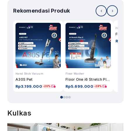
Rekomendasi Produk
‹
›
Floor Was
Rp
7.74
Hand Stick Vacuum
Floor Washer
A30S Pet
Floor One i6 Stretch Plus II
Rp
3.199.000
Rp
5.699.000
-26%
-28%
Kulkas