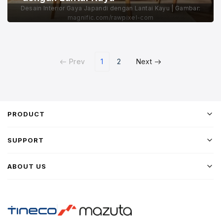
Desain Interior Gaya Japandi dengan Lantai Kayu | Gambar:
magnific.com/rawpixel-com
Prev
1
2
Next
PRODUCT
SUPPORT
ABOUT US