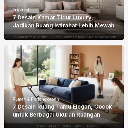
Inspirasi
7 Desain Kamar Tidur Luxury,
Jadikan Ruang Istirahat Lebih Mewah
Desain Kamar Tidur Luxury | Gambar: magnific.com/freepik
Rumah & Perlengkapan
7 Desain Ruang Tamu Elegan, Cocok
untuk Berbagai Ukuran Ruangan
Ilustrasi Desain Ruang Tamu Elegan